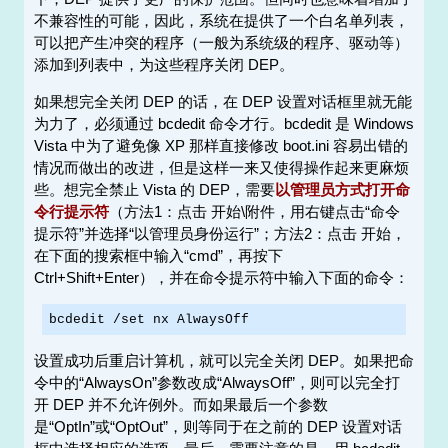
不兼容性的可能，因此，系统在提供了一个白名单列表，
可以把产生冲突的程序（一般为系统级的程序、驱动等）
添加到列表中，为这些程序关闭 DEP。
如果想完全关闭 DEP 的话，在 DEP 设置对话框里就无能
为力了，必须通过 bcdedit 命令才行。bcdedit 是 Windows
Vista 中为了避免像 XP 那样直接修改 boot.ini 容易出错的
情况而做出的改进，但是这样一来又使得操作起来更麻烦
些。想完全禁止 Vista 的 DEP，需要
以管理员方式打开命
令行提示符
（方法1：点击 开始\附件，用右键点击“命令
提示符”并选择“以管理员身份运行”；方法2：点击 开始，
在下面的搜索框中输入“cmd”，再按下
Ctrl+Shift+Enter），并在命令提示符中输入下面的命令：
bcdedit /set nx AlwaysOff
设置成功后重启计算机，就可以完全关闭 DEP。如果把命
令中的“AlwaysOn”参数改成“AlwaysOff”，则可以完全打
开 DEP 并不允许例外。而如果最后一个参数
是“OptIn”或“OptOut”，则等同于在之前的 DEP 设置对话