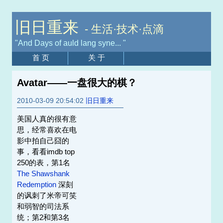
旧日重来
- 生活·技术·点滴
"And Days of auld lang syne... "
首 页
关 于
Avatar——一盘很大的棋？
2010-03-09 20:54:02
旧日重来
美国人真的很有意
思，经常喜欢在电
影中拍自己囧的
事，看看imdb top
250的表，第1名
The Shawshank
Redemption
深刻
的讽刺了米帝可笑
和弱智的司法系
统；第2和第3名