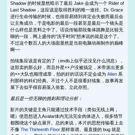
Shadow 的时候显然暗示了最后 Jake 会成为一个 Rider of
Last Shadow，这应该是取得胜利的唯一途径。Dr. Grace
进行生命传输的时候，也很容易猜到肯定会失败而最后会
让主角成功，于是电影的最后一段甚至是最后一个镜头是
什么样也是意料之中了。话说传输那段集体跳舞是比较无
聊的一段，网上盛传的“洗手时间”想来说的就是这个了。
不过这个数百人的大场面显然是当前电脑动画制作的巅峰
啊~~
拍续集应该是肯定的了（imdb上似乎还没见什么消息），
这部卖的那么好，而且外星××户没被搞定，米帝派出更多
的××大队也顺理成章，拍的好的话说不定会成为
Alien
系
列那样的科幻经典。不过个人不是很看好续集，故事再发
展下去似乎很容易落入俗套。立此存照。
最后是一些无聊的挑刺和理论分析：
影片的关键是主角只能通过技术手段（类似无线上网，
嗯）使思想进入Avatar体内无法完全肉体进入，很多情节
都围绕这个缺点展开。总的来说，本片的思想传输看上去
不像
The Thirteenth Floor
那样靠谱。最直接的 bug 就是