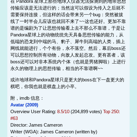
在 Pandora 星球上那些地球人仪器无法探测到的地带思想
传输应该是无法进行的；当然这可以假设为传入之后就不
需要保持连接，但这样的话会带来另一个bug：突然被拔
线了一时半会儿应该也就回不来了~~这也还好。更加不靠
谱的是编剧为了让思想传输看上去不那么不靠谱，于是让
Pandora星球上的动物统统先天具备思想传输的能力，从
低端的恐龙到中端的马、豹子、犀牛到高端的人类，插上
网线就能进行，个个有份，永不落空。然后，幕后boss还
可以思想控制所有动物，向敌人发起总攻。更有甚者，该
boss还可以对非本系统内个体（也就是男猪脚啦）上进行
永久的物理上的思想传输，相当的不靠谱啊~~
或许地球和Pandora星球只是更大的boss在下一盘更大的
棋吧，你我也就是棋盘上的小卒。
附，imdb 信息：
Avatar (2009)
Overview User Rating:
8.5/10
(204,899 votes)
Top 250:
#63
Director: James Cameron
Writer (WGA): James Cameron (written by)