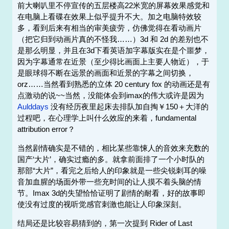
前大喇叭里不停宣传的五层楼高22米宽的屏幕效果感觉和
在电脑上看碟在效果上似乎提升不大。加之电脑特效较
多，看到后来有相当的审美疲劳，仿佛觉得在看动画片
（把它归到动画片真的不怪我……）3d 和 2d 的差别也不
是那么明显，并且在3d下看英语加字幕版实在是个噩梦，
因为字幕通常在近景（至少得比画面上主要人物近），于
是眼球得不断在远景的画面和近景的字幕之间切换，
orz……当然看到熟悉的立体 20 century fox 的动画还是有
点激动的说~~当然，没能体会到imax的伟大或许是因为
Aulddays
没有经历夜里起床去排队加自掏￥150＋大洋的
过程吧，在心理学上叫什么效应的来着，fundamental
attribution error？
当然剧情确实是不错的，相比某些靠悚人的音效来充数的
国产‘大片’，确实过瘾的多。就拿前面排了一个小时队的
那部“大片”，看完之后给人的印象就是一些尖锐刺耳的噪
音加血腥的场面外带一些充时间的让人摸不着头脑的情
节。Imax 3d的失望恰恰证明了剧情的耐看，好的故事即
使没有过度的视听觉感官刺激也能让人印象深刻。
结局还是比较容易猜到的，第一次提到 Rider of Last