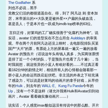
The Godfather
系
列也不必说，黑手
党教父们活的都很逍遥自在。得，到了 阿凡达 则 变本加
厉，米帝派出的××大队更是被外星××户扁的头破血流，
甚是丢人；于是本片也一跃成为imdb top榜单的63位。
言归正传，好莱坞的工厂确实很善于“化腐朽为神奇”。说
实话，avatar 们的造型实在不怎么符合
Aulddays
的审美
观。早在两个月前阿凡达还没上映时，去电影院排队买某
国产“大片”的票，售票处上方的屏幕就一遍又一遍的放着
Avatar 的预告片（话说这年头有钱人真多，为买两张票愣
是排了近一个小时的队，于是预告片也看了几十遍），当
时我就想，就这怪异的小蓝人有啥好看的……不过真正看
着162分钟的剧情之时，相信所有人的心情都会随着那一
群小蓝人的命运而跌宕起伏吧。非主流的外表之下却充满
了感染力，可以说是好莱坞的动画片的拿手好戏，从早些
年的
Hulk
，到去年的
WALL·E
、
Kung Fu Panda
今年的
Up
，没有一个不是这样（请允许我将Hulk和Avatar归到动
画片，Avatar 看着确实像动画片……）
说实话，个人感觉imax貌似远没有传说中的那么酷。开片